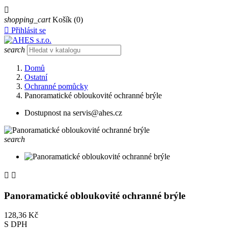

shopping_cart
Košík
(0)

Přihlásit se
search
Domů
Ostatní
Ochranné pomůcky
Panoramatické obloukovité ochranné brýle
Dostupnost na servis@ahes.cz
search


Panoramatické obloukovité ochranné brýle
128,36 Kč
S DPH