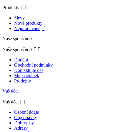
Produkty


Slevy
Nové produkty
Nejprodávanější
Naše společnost
Naše společnost


Dodání
Obchodní podmínky
Kontaktujte nás
Mapa stránek
Prodejny
Váš účet
Váš účet


Osobní údaje
Objednávky
Dobropisy
Adresy