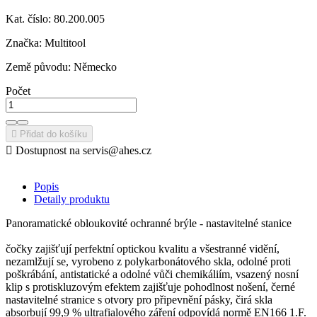
Kat. číslo: 80.200.005
Značka: Multitool
Země původu: Německo
Počet

Přidat do košíku

Dostupnost na servis@ahes.cz
Popis
Detaily produktu
Panoramatické obloukovité ochranné brýle - nastavitelné stanice
čočky zajišťují perfektní optickou kvalitu a všestranné vidění,
nezamlžují se, vyrobeno z polykarbonátového skla, odolné proti
poškrábání, antistatické a odolné vůči chemikáliím, vsazený nosní
klip s protiskluzovým efektem zajišťuje pohodlnost nošení, černé
nastavitelné stranice s otvory pro připevnění pásky, čirá skla
absorbují 99,9 % ultrafialového záření odpovídá normě EN166 1.F.