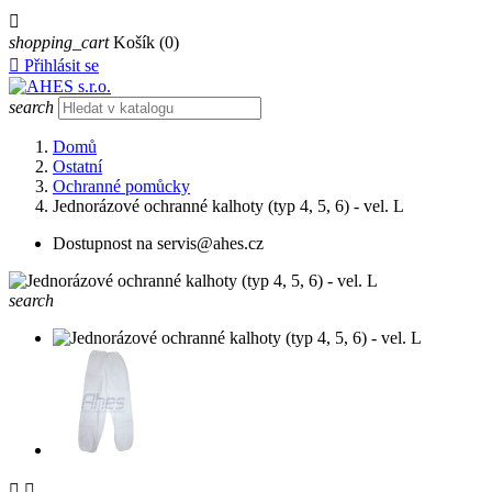

shopping_cart
Košík
(0)

Přihlásit se
search
Domů
Ostatní
Ochranné pomůcky
Jednorázové ochranné kalhoty (typ 4, 5, 6) - vel. L
Dostupnost na servis@ahes.cz
search

