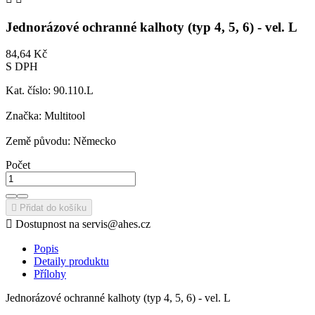
Jednorázové ochranné kalhoty (typ 4, 5, 6) - vel. L
84,64 Kč
S DPH
Kat. číslo: 90.110.L
Značka: Multitool
Země původu: Německo
Počet

Přidat do košíku

Dostupnost na servis@ahes.cz
Popis
Detaily produktu
Přílohy
Jednorázové ochranné kalhoty (typ 4, 5, 6) - vel. L