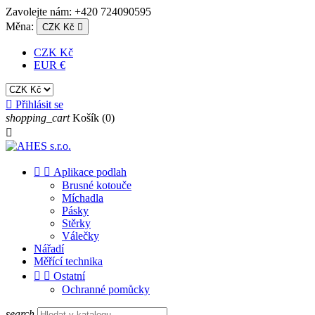
Zavolejte nám:
+420 724090595
Měna:
CZK Kč

CZK Kč
EUR €

Přihlásit se
shopping_cart
Košík
(0)



Aplikace podlah
Brusné kotouče
Míchadla
Pásky
Stěrky
Válečky
Nářadí
Měřící technika


Ostatní
Ochranné pomůcky
search