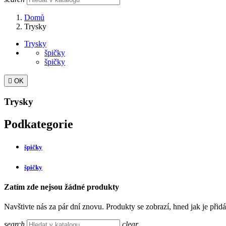
Domů
Trysky
Trysky
špičky
špičky

OK
Trysky
Podkategorie
špičky
špičky
Zatím zde nejsou žádné produkty
Navštivte nás za pár dní znovu. Produkty se zobrazí, hned jak je přid
search
clear