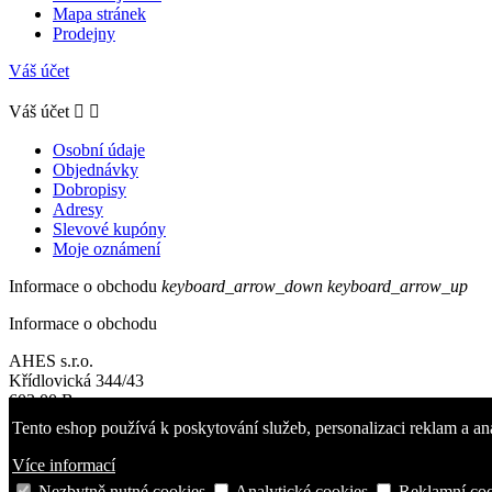
Mapa stránek
Prodejny
Váš účet
Váš účet


Osobní údaje
Objednávky
Dobropisy
Adresy
Slevové kupóny
Moje oznámení
Informace o obchodu
keyboard_arrow_down
keyboard_arrow_up
Informace o obchodu
AHES s.r.o.
Křídlovická 344/43
603 00 Brno
Czech Republic
Tento eshop používá k poskytování služeb, personalizaci reklam a an
Zavolejte nám:
+420 724090595
Více informací
© 2026 - AHES s.r.o.
Nezbytně nutné cookies
Analytické cookies
Reklamní coo