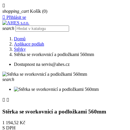

shopping_cart
Košík
(0)

Přihlásit se
search
Domů
Aplikace podlah
Stěrky
Stěrka se svorkovnicí a podložkami 560mm
Dostupnost na servis@ahes.cz
search


Stěrka se svorkovnicí a podložkami 560mm
1 194,52 Kč
S DPH