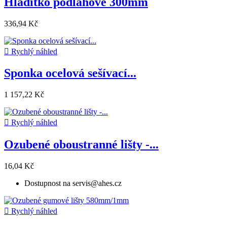
Hladítko podlahové 300mm
336,94 Kč

Rychlý náhled
Sponka ocelová sešívací...
1 157,22 Kč

Rychlý náhled
Ozubené oboustranné lišty -...
16,04 Kč
Dostupnost na servis@ahes.cz

Rychlý náhled