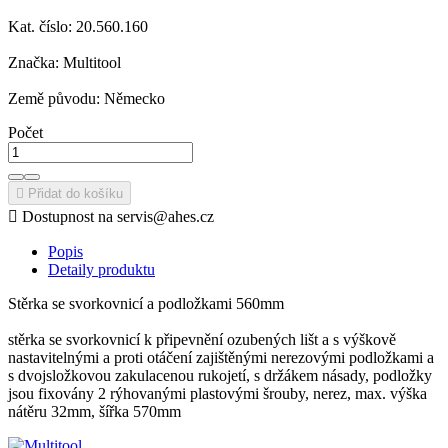
Kat. číslo: 20.560.160
Značka: Multitool
Země původu: Německo
Počet

Přidat do košíku

Dostupnost na servis@ahes.cz
Popis
Detaily produktu
Stěrka se svorkovnicí a podložkami 560mm
stěrka se svorkovnicí k připevnění ozubených lišt a s výškově
nastavitelnými a proti otáčení zajištěnými nerezovými podložkami a
s dvojsložkovou zakulacenou rukojetí, s držákem násady, podložky
jsou fixovány 2 rýhovanými plastovými šrouby, nerez, max. výška
nátěru 32mm, šířka 570mm