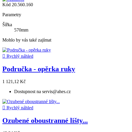
Kód
20.560.160
Parametry
Šířka
570mm
Mohlo by vás také zajímat

Rychlý náhled
Područka - opěrka ruky
1 121,12 Kč
Dostupnost na servis@ahes.cz

Rychlý náhled
Ozubené oboustranné lišty...