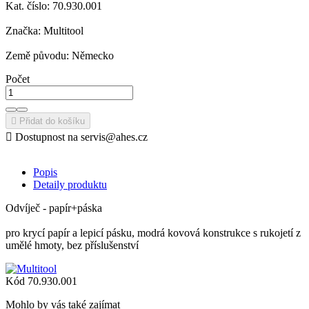
Kat. číslo: 70.930.001
Značka: Multitool
Země původu: Německo
Počet

Přidat do košíku

Dostupnost na servis@ahes.cz
Popis
Detaily produktu
Odvíječ - papír+páska
pro krycí papír a lepicí pásku, modrá kovová konstrukce s rukojetí z
umělé hmoty, bez příslušenství
Kód
70.930.001
Mohlo by vás také zajímat