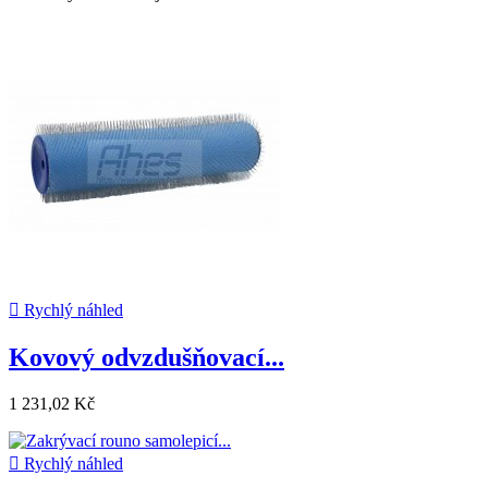

Rychlý náhled
Kovový odvzdušňovací...
1 231,02 Kč

Rychlý náhled