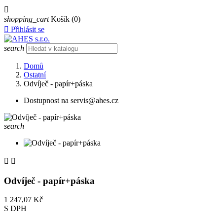

shopping_cart
Košík
(0)

Přihlásit se
search
Domů
Ostatní
Odvíječ - papír+páska
Dostupnost na servis@ahes.cz
search


Odvíječ - papír+páska
1 247,07 Kč
S DPH