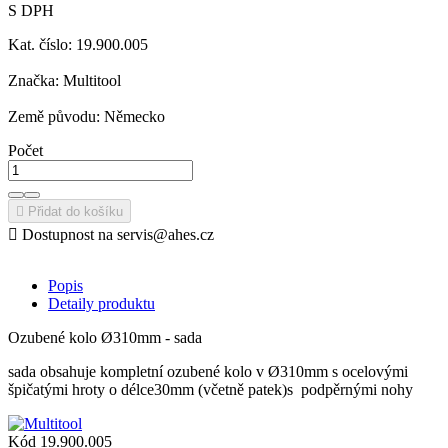
S DPH
Kat. číslo: 19.900.005
Značka: Multitool
Země původu: Německo
Počet

Přidat do košíku

Dostupnost na servis@ahes.cz
Popis
Detaily produktu
Ozubené kolo Ø310mm - sada
sada obsahuje kompletní ozubené kolo v Ø310mm s ocelovými
špičatými hroty o délce30mm (včetně patek)s podpěrnými nohy
Kód
19.900.005