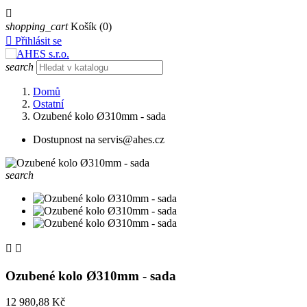

shopping_cart
Košík
(0)

Přihlásit se
search
Domů
Ostatní
Ozubené kolo Ø310mm - sada
Dostupnost na servis@ahes.cz
search


Ozubené kolo Ø310mm - sada
12 980,88 Kč