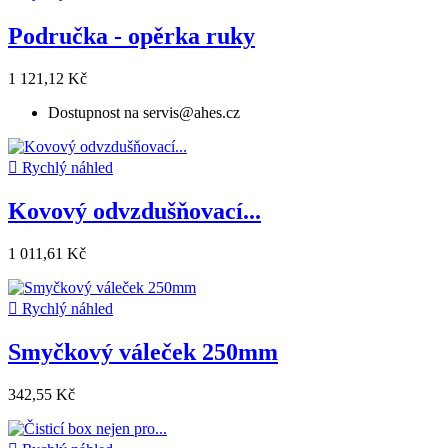
Područka - opěrka ruky
1 121,12 Kč
Dostupnost na servis@ahes.cz

Rychlý náhled
Kovový odvzdušňovací...
1 011,61 Kč

Rychlý náhled
Smyčkový váleček 250mm
342,55 Kč