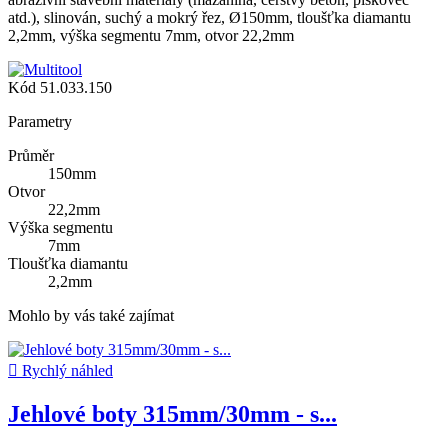
atd.), slinován, suchý a mokrý řez, Ø150mm, tloušťka diamantu
2,2mm, výška segmentu 7mm, otvor 22,2mm
Kód
51.033.150
Parametry
Průměr
150mm
Otvor
22,2mm
Výška segmentu
7mm
Tloušťka diamantu
2,2mm
Mohlo by vás také zajímat

Rychlý náhled
Jehlové boty 315mm/30mm - s...