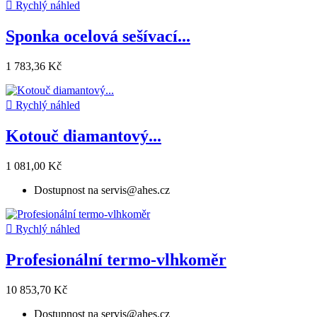

Rychlý náhled
Sponka ocelová sešívací...
1 783,36 Kč

Rychlý náhled
Kotouč diamantový...
1 081,00 Kč
Dostupnost na servis@ahes.cz

Rychlý náhled
Profesionální termo-vlhkoměr
10 853,70 Kč
Dostupnost na servis@ahes.cz