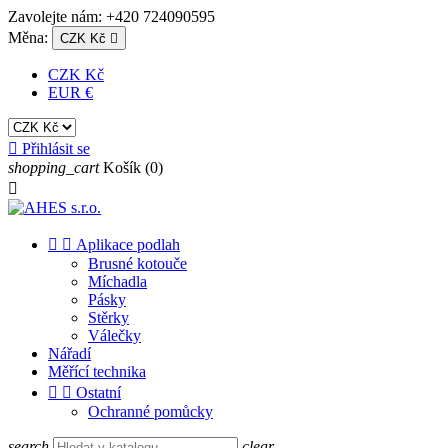
Zavolejte nám:
+420 724090595
Měna:
CZK Kč

CZK Kč
EUR €

Přihlásit se
shopping_cart
Košík
(0)



Aplikace podlah
Brusné kotouče
Míchadla
Pásky
Stěrky
Válečky
Nářadí
Měřící technika


Ostatní
Ochranné pomůcky
search
clear