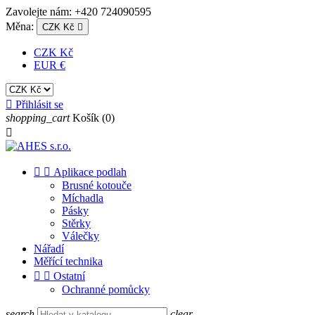
Zavolejte nám:
+420 724090595
Měna:
CZK Kč

CZK Kč
EUR €

Přihlásit se
shopping_cart
Košík
(0)



Aplikace podlah
Brusné kotouče
Míchadla
Pásky
Stěrky
Válečky
Nářadí
Měřící technika


Ostatní
Ochranné pomůcky
search
clear